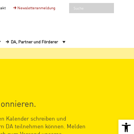
takt
Newsletteranmeldung
DA, Partner und Förderer
bonnieren.
en Kalender schreiben und
Open 
 im DA teilnehmen können. Melden
lich zum Versand unseres