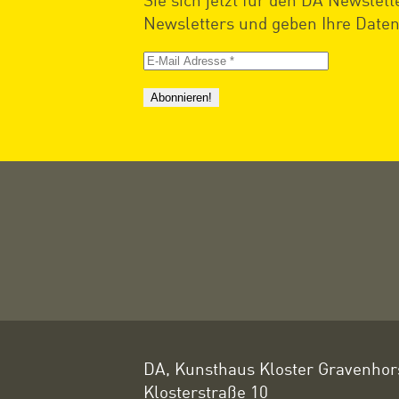
Newsletters und geben Ihre Daten 
E-
Mail
Adresse
*
DA, Kunsthaus Kloster Gravenhor
Klosterstraße 10