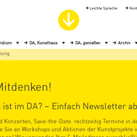
Leichte Sprache
Kon
endium
DA, Kunsthaus
DA, genießen
Archiv
dung
itdenken!
 ist im DA? – Einfach Newsletter a
 Konzerten, Save-the-Date: rechtzeitig Termine in d
ie Sie an Workshops und Aktionen der Kunstprojekte
tter an! Wir verwenden Ihre E-Mailadresse ausschließ