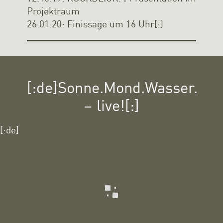
Projektraum
26.01.20: Finissage um 16 Uhr[:]
[:de]Sonne.Mond.Wasser.
– live![:]
[:de]