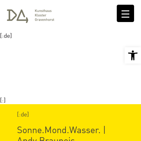
[:de]
Open 
[:]
[:de]
Sonne.Mond.Wasser. |
Andy Brauneis